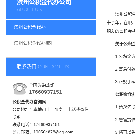
滨州公积金代办公司
ABOUT US
滨州
公积
十余年，在职
滨州公积金代办
朋友的公积金
滨州公积金代办流程
关于公积金
1.公积金咨
联系我们
CONTACT US
2.事后付款
3.正规手续
全国咨询热线
17660937151
公积金代办
公积金代办咨询网
1.请您先联
公司地址：本地可上门服务---电话或微信
联系
2.您需提供
联系电话：17660937151
公司邮箱：190564878@qq.com
3.您可以先