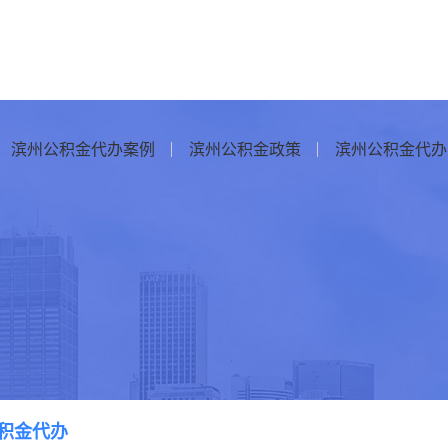
滨州公积金代办案例
滨州公积金政策
滨州公积金代办
积金代办